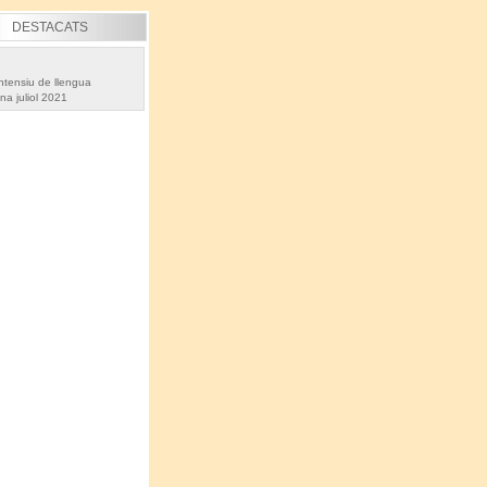
DESTACATS
ntensiu de llengua
na juliol 2021