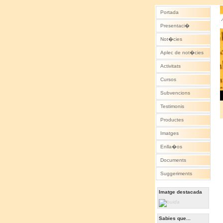
Portada
Presentaci�
Not�cies
Aplec de not�cies
Activitats
Cursos
Subvencions
Testimonis
Productes
Imatges
Enlla�os
Documents
Suggeriments
Imatge destacada
Sabies que...