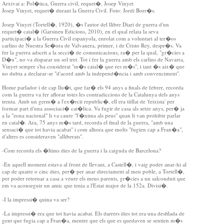
Arxivat a: Pol�tica, Guerra civil, requet�, Josep Vinyet
Josep Vinyet, requet� durant la Guerra Civil. Foto: Jordi Borr�s.
Josep Vinyet (Tortell�, 1920), �s l'autor del llibre Diari de guerra d'un
requet� catal� (Garsineu Edicions, 2010), en el qual relata la seva
participaci� a la Guerra Civil espanyola, enrolat com a voluntari al ter�os
carlins de Nuestra Se�ora de Valvanera, primer, i de Cristo Rey, despr�s. Va
fer la guerra adscrit a la secci� de comunicacions, ra� per la qual, "gr�cies a
D�u", no va disparar un sol tret. Tot i fer la guerra amb els carlins de Navarra,
Vinyet sempre s'ha considerat "m�s catal� que res m�s", i tant �s aix� que
no dubta a declarar-se "d'acord amb la independ�ncia i amb convenciment".
Home parlador i de cap llu�t, que far� els 94 anys a finals de febrer, recorda
com la guerra va fer aflorar totes les contradiccions de la Catalunya dels anys
trenta. Amb un germ� a l'ex�rcit republic�, ell era titllat de 'feixista' per
formar part d'una associaci� cat�lica. Va fugir de casa als setze anys, per� ja
a la "zona nacional" li va caure "l'�nima als peus" quan li van prohibir parlar
en catal�. Ara, 75 anys m�s tard, recorda el final de la guerra, "amb una
sensaci� que tot havia acabat" i com alhora que molts "fugien cap a Fran�a",
d'altres es consideraven "alliberats".
-Com recorda els �ltims dies de la guerra i la caiguda de Barcelona?
-En aquell moment estava al front de llevant, a Castell�, i vaig poder anar-hi al
cap de quatre o cinc dies, per� per anar directament al meu poble, a Tortell�,
per poder retornar a casa a veure els meus parents, gr�cies a un salconduit que
em va aconseguir un amic que tenia a l'Estat major de la 152a. Divisi�.
-I la impressi� quina va ser?
-La impressi� era que tot havia acabat. Els darrers dies tot era una desfilada de
gent que fugia cap a Fran�a, mentre que els que es quedaven se sentien m�s