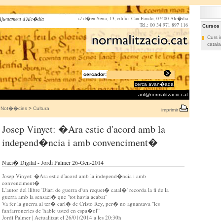
c/ d�en Serra, 13, edifici Can Fondo, 07400 Alc�dia
Ajuntament d'Alc�dia
Tel.: 00 34 971 897 116
Cursos
Curs i
catala
cercador:
cerca avan�ada
anl@normalitzacio.cat
Not��cies
>
Cultura
imprimir
Josep Vinyet: �Ara estic d'acord amb la
independ�ncia i amb convenciment�
Naci� Digital - Jordi Palmer 26-Gen-2014
Josep Vinyet: �Ara estic d'acord amb la independ�ncia i amb
convenciment�
L'autor del llibre 'Diari de guerra d'un requet� catal�' recorda la fi de la
guerra amb la sensaci� que "tot havia acabat"
Va fer la guerra al ter� carl� de Cristo Rey, per� no aguantava "les
fanfarroneries de 'hable usted en espa�ol'"
Jordi Palmer | Actualitzat el 26/01/2014 a les 20:30h