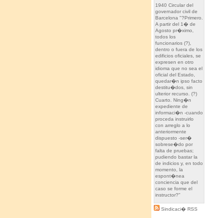
1940 Circular del
governador civil de
Barcelona "?Primero.
A partir del 1� de
Agosto pr�ximo,
todos los
funcionarios (?),
dentro o fuera de los
edificios oficiales, se
expresen en otro
idioma que no sea el
oficial del Estado,
quedar�n ipso facto
destitu�dos, sin
ulterior recurso. (?)
Cuarto. Ning�n
expediente de
informaci�n -cuando
proceda instruirlo
con arreglo a lo
anteriormente
dispuesto -ser�
sobrese�do por
falta de pruebas;
pudiendo bastar la
de indicios y, en todo
momento, la
espont�nea
conciencia que del
caso se forme el
instructor?"
Sindicaci� RSS