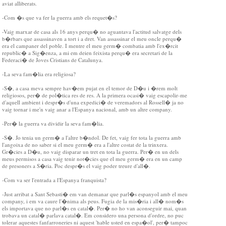
aviat alliberats.
-Com �s que va fer la guerra amb els requet�s?
-Vaig marxar de casa als 16 anys perqu� no aguantava l'actitud salvatge dels
b�rbars que assassinaven a tort i a dret. Van assassinar el meu oncle perqu�
era el campaner del poble. I mentre el meu germ� combatia amb l'ex�rcit
republic� a Sig�enza, a mi em deien feixista perqu� era secretari de la
Federaci� de Joves Cristians de Catalunya.
-La seva fam�lia era religiosa?
-S�, a casa meva sempre hav�em pujat en el temor de D�u i �rem molt
religiosos, per� de pol�tica res de res. A la primera ocasi� vaig escapolir-me
d'aquell ambient i despr�s d'una expedici� de veremadors al Rossell� ja no
vaig tornar i me'n vaig anar a l'Espanya nacional, amb un altre company.
-Per� la guerra va dividir la seva fam�lia.
-S�. Jo tenia un germ� a l'altre b�ndol. De fet, vaig fer tota la guerra amb
l'angoixa de no saber si el meu germ� era a l'altre costat de la trinxera.
Gr�cies a D�u, no vaig disparar un tret en tota la guerra. Per� en un dels
meus permisos a casa vaig tenir not�cies que el meu germ� era en un camp
de presoners a S�ria. Poc despr�s el vaig poder treure d'all�.
-Com va ser l'entrada a l'Espanya franquista?
-Just arribat a Sant Sebasti� em van demanar que parl�s espanyol amb el meu
company, i em va caure l'�nima als peus. Fugia de la mis�ria i all� nom�s
els importava que no parl�s en catal�. Per� no ho van aconseguir mai, quan
trobava un catal� parlava catal�. Em considero una persona d'ordre, no puc
tolerar aquestes fanfarroneries ni aquest 'hable usted en espa�ol', per� tampoc