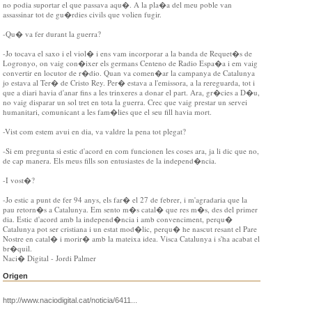
no podia suportar el que passava aqu�. A la pla�a del meu poble van
assassinar tot de gu�rdies civils que volien fugir.
-Qu� va fer durant la guerra?
-Jo tocava el saxo i el viol� i ens vam incorporar a la banda de Requet�s de
Logronyo, on vaig con�ixer els germans Centeno de Radio Espa�a i em vaig
convertir en locutor de r�dio. Quan va comen�ar la campanya de Catalunya
jo estava al Ter� de Cristo Rey. Per� estava a l'emissora, a la rereguarda, tot i
que a diari havia d'anar fins a les trinxeres a donar el part. Ara, gr�cies a D�u,
no vaig disparar un sol tret en tota la guerra. Crec que vaig prestar un servei
humanitari, comunicant a les fam�lies que el seu fill havia mort.
-Vist com estem avui en dia, va valdre la pena tot plegat?
-Si em pregunta si estic d'acord en com funcionen les coses ara, ja li dic que no,
de cap manera. Els meus fills son entusiastes de la independ�ncia.
-I vost�?
-Jo estic a punt de fer 94 anys, els far� el 27 de febrer, i m'agradaria que la
pau retorn�s a Catalunya. Em sento m�s catal� que res m�s, des del primer
dia. Estic d'acord amb la independ�ncia i amb convenciment, perqu�
Catalunya pot ser cristiana i un estat mod�lic, perqu� he nascut resant el Pare
Nostre en catal� i morir� amb la mateixa idea. Visca Catalunya i s'ha acabat el
br�quil.
Naci� Digital - Jordi Palmer
Origen
http://www.naciodigital.cat/noticia/6411...